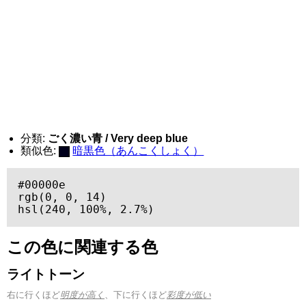
分類:
ごく濃い青 / Very deep blue
類似色:
暗黒色（あんこくしょく）
#00000e

rgb(0, 0, 14)

hsl(240, 100%, 2.7%)
この色に関連する色
ライトトーン
右に行くほど
明度が高く
、下に行くほど
彩度が低い