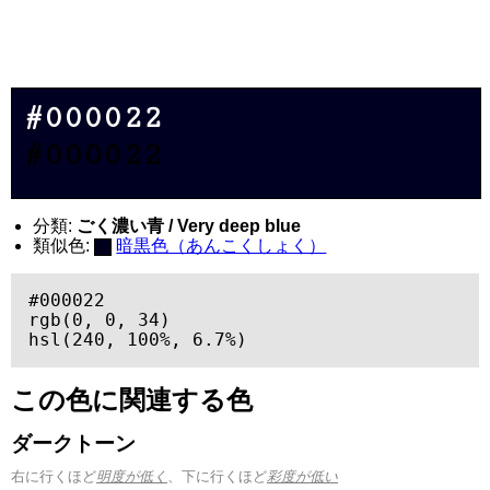
#000022
#000022
分類:
ごく濃い青 / Very deep blue
類似色:
暗黒色（あんこくしょく）
#000022

rgb(0, 0, 34)

hsl(240, 100%, 6.7%)
この色に関連する色
ダークトーン
右に行くほど
明度が低く
、下に行くほど
彩度が低い