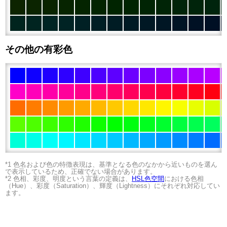
その他の有彩色
*1 色名および色の特徴表現は、基準となる色のなかから近いものを選ん
で表示しているため、正確でない場合があります。
*2 色相、彩度、明度という言葉の定義は、
HSL色空間
における色相
（Hue）、彩度（Saturation）、輝度（Lightness）にそれぞれ対応してい
ます。