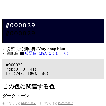
#000029
#000029
分類:
ごく濃い青 / Very deep blue
類似色:
暗黒色（あんこくしょく）
#000029

rgb(0, 0, 41)

hsl(240, 100%, 8%)
この色に関連する色
ダークトーン
右に行くほど
明度が低く
、下に行くほど
彩度が低い