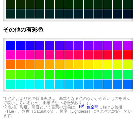
その他の有彩色
*1 色名および色の特徴表現は、基準となる色のなかから近いものを選ん
で表示しているため、正確でない場合があります。
*2 色相、彩度、明度という言葉の定義は、
HSL色空間
における色相
（Hue）、彩度（Saturation）、輝度（Lightness）にそれぞれ対応してい
ます。