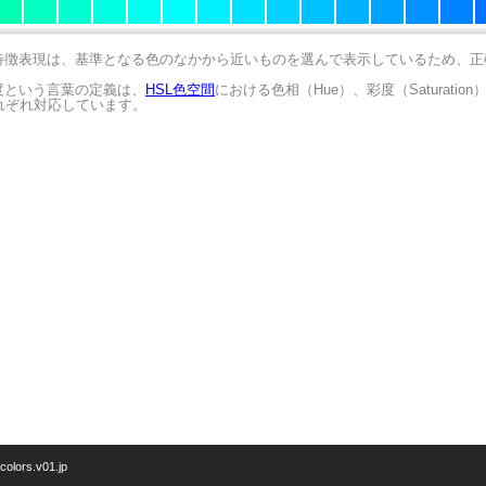
の特徴表現は、基準となる色のなかから近いものを選んで表示しているため、
明度という言葉の定義は、
HSL色空間
における色相（Hue）、彩度（Saturation
にそれぞれ対応しています。
/colors.v01.jp