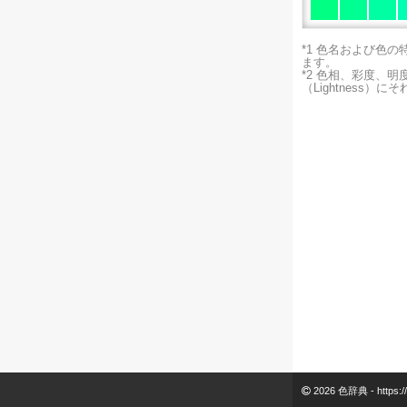
*1 色名および色
ます。
*2 色相、彩度、
（Lightness）
2026 色辞典 -
https:/