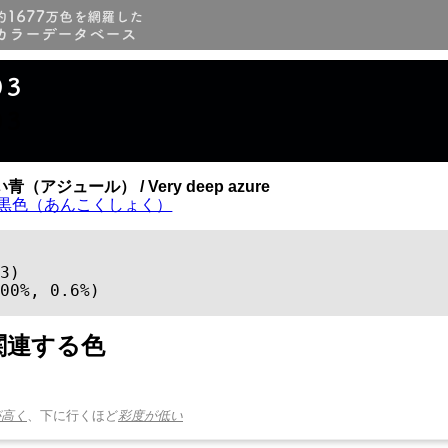
03
03
（アジュール） / Very deep azure
黒色（あんこくしょく）
3)

00%, 0.6%)
関連する色
が高く
、下に行くほど
彩度が低い