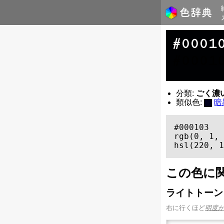
#0001
#0001
分類:
ごく濃い青
類似色:
暗
#000103

rgb(0, 1, 
hsl(220, 1
この色に
ライトトーン
右に行くほど
明度