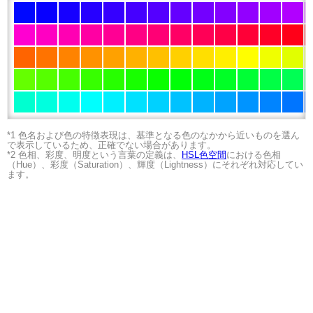
*1 色名および色の特徴表現は、基準となる色のなかから近いものを選ん
で表示しているため、正確でない場合があります。
*2 色相、彩度、明度という言葉の定義は、
HSL色空間
における色相
（Hue）、彩度（Saturation）、輝度（Lightness）にそれぞれ対応してい
ます。