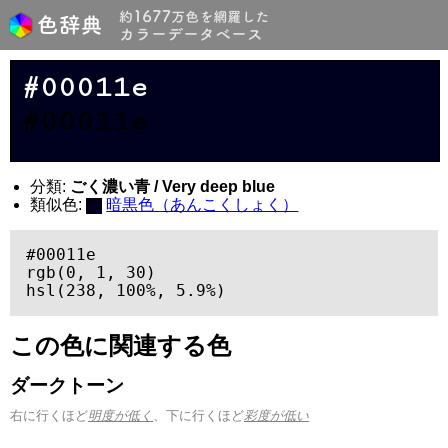
#00011e
#00011e
分類:
ごく濃い青 / Very deep blue
類似色:
暗黒色（あんこくしょく）
#00011e

rgb(0, 1, 30)

hsl(238, 100%, 5.9%)
この色に関連する色
ダークトーン
右に行くほど
明度が低く
、下に行くほど
彩度が低い