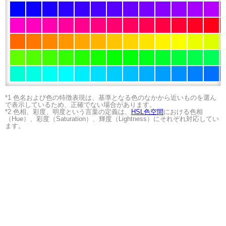
*1 色名および色の特徴表現は、基準となる色のなかから近いものを選ん
で表示しているため、正確でない場合があります。
*2 色相、彩度、明度という言葉の定義は、
HSL色空間
における色相
（Hue）、彩度（Saturation）、輝度（Lightness）にそれぞれ対応してい
ます。