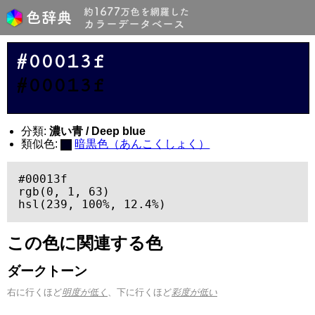
#00013f
#00013f
分類:
濃い青 / Deep blue
類似色:
暗黒色（あんこくしょく）
#00013f

rgb(0, 1, 63)

hsl(239, 100%, 12.4%)
この色に関連する色
ダークトーン
右に行くほど
明度が低く
、下に行くほど
彩度が低い