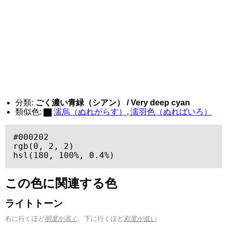
分類:
ごく濃い青緑（シアン） / Very deep cyan
類似色:
濡烏（ぬれがらす）, 濡羽色（ぬればいろ）
#000202

rgb(0, 2, 2)

hsl(180, 100%, 0.4%)
この色に関連する色
ライトトーン
右に行くほど
明度が高く
、下に行くほど
彩度が低い