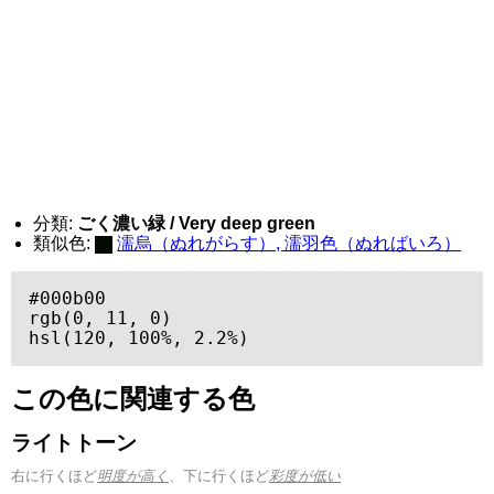
分類:
ごく濃い緑 / Very deep green
類似色:
濡烏（ぬれがらす）, 濡羽色（ぬればいろ）
#000b00

rgb(0, 11, 0)

hsl(120, 100%, 2.2%)
この色に関連する色
ライトトーン
右に行くほど
明度が高く
、下に行くほど
彩度が低い