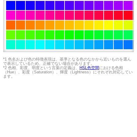
*1 色名および色の特徴表現は、基準となる色のなかから近いものを選ん
で表示しているため、正確でない場合があります。
*2 色相、彩度、明度という言葉の定義は、
HSL色空間
における色相
（Hue）、彩度（Saturation）、輝度（Lightness）にそれぞれ対応してい
ます。