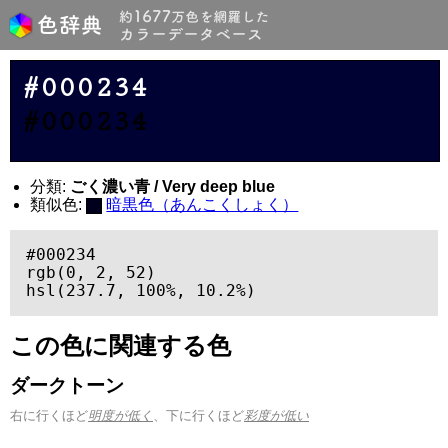
#000234
#000234
分類:
ごく濃い青 / Very deep blue
類似色:
暗黒色（あんこくしょく）
#000234

rgb(0, 2, 52)

hsl(237.7, 100%, 10.2%)
この色に関連する色
ダークトーン
右に行くほど
明度が低く
、下に行くほど
彩度が低い