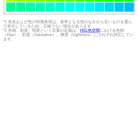
*1 色名および色の特徴表現は、基準となる色のなかから近いものを選ん
で表示しているため、正確でない場合があります。
*2 色相、彩度、明度という言葉の定義は、
HSL色空間
における色相
（Hue）、彩度（Saturation）、輝度（Lightness）にそれぞれ対応してい
ます。