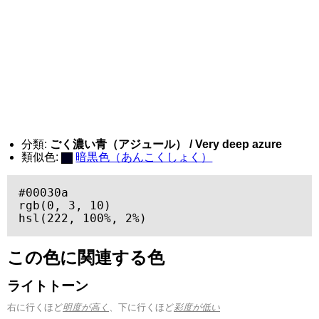
分類:
ごく濃い青（アジュール） / Very deep azure
類似色:
暗黒色（あんこくしょく）
#00030a

rgb(0, 3, 10)

hsl(222, 100%, 2%)
この色に関連する色
ライトトーン
右に行くほど
明度が高く
、下に行くほど
彩度が低い