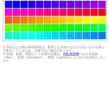
*1 色名および色の特徴表現は、基準となる色のなかから近いものを選ん
で表示しているため、正確でない場合があります。
*2 色相、彩度、明度という言葉の定義は、
HSL色空間
における色相
（Hue）、彩度（Saturation）、輝度（Lightness）にそれぞれ対応してい
ます。