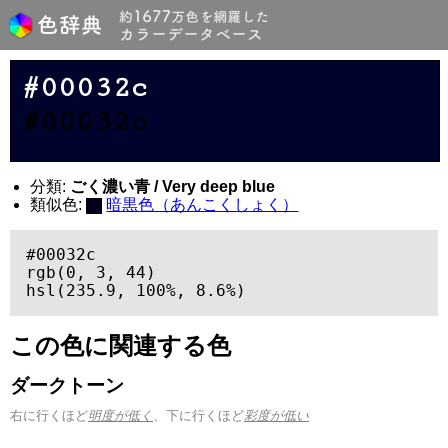
#00032c
#00032c
分類:
ごく濃い青 / Very deep blue
類似色:
暗黒色（あんこくしょく）
#00032c

rgb(0, 3, 44)

hsl(235.9, 100%, 8.6%)
この色に関連する色
ダークトーン
右に行くほど
明度が低く
、下に行くほど
彩度が低い