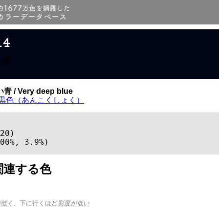
14
14
/ Very deep blue
黒色（あんこくしょく）
20)

00%, 3.9%)
関連する色
が低く
、下に行くほど
彩度が低い