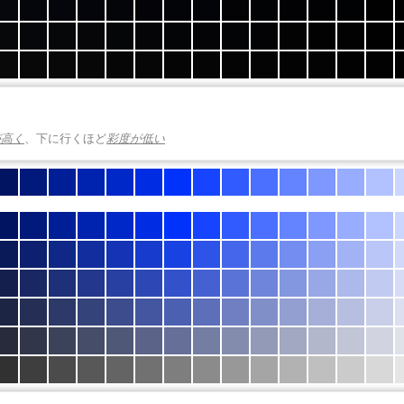
が高く
、下に行くほど
彩度が低い