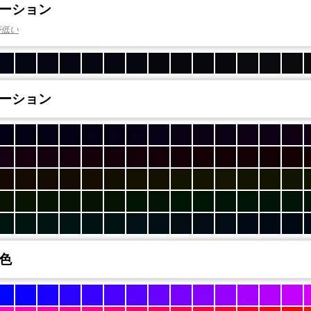
ーション
が低い
ーション
色