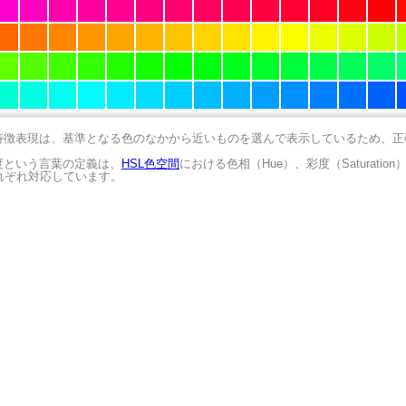
の特徴表現は、基準となる色のなかから近いものを選んで表示しているため、
明度という言葉の定義は、
HSL色空間
における色相（Hue）、彩度（Saturation
にそれぞれ対応しています。