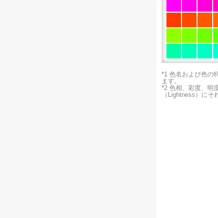
*1 色名および色
ます。
*2 色相、彩度、
（Lightness）