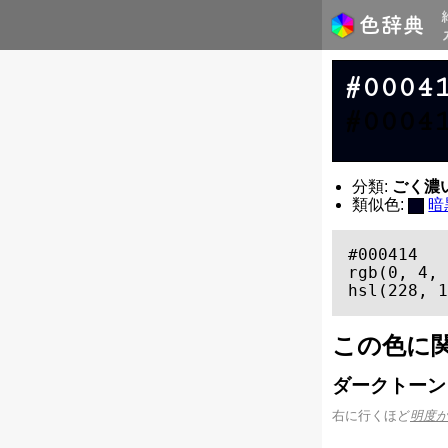
#0004
#0004
分類:
ごく濃い青 
類似色:
暗
#000414

rgb(0, 4, 
hsl(228, 1
この色に
ダークトーン
右に行くほど
明度