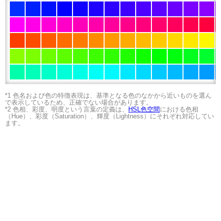
*1 色名および色の特徴表現は、基準となる色のなかから近いものを選ん
で表示しているため、正確でない場合があります。
*2 色相、彩度、明度という言葉の定義は、
HSL色空間
における色相
（Hue）、彩度（Saturation）、輝度（Lightness）にそれぞれ対応してい
ます。