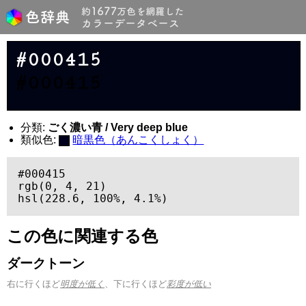
#000415
#000415
分類:
ごく濃い青 / Very deep blue
類似色:
暗黒色（あんこくしょく）
#000415

rgb(0, 4, 21)

hsl(228.6, 100%, 4.1%)
この色に関連する色
ダークトーン
右に行くほど
明度が低く
、下に行くほど
彩度が低い