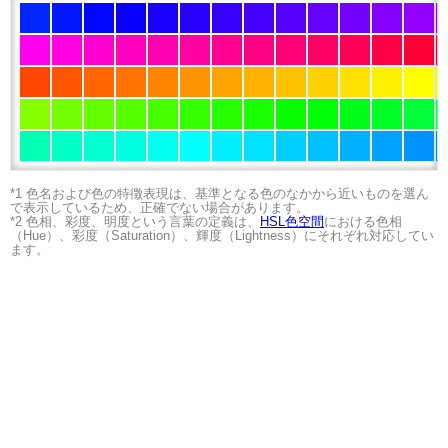
*1 色名および色の特徴表現は、基準となる色のなかから近いものを選ん
で表示しているため、正確でない場合があります。
*2 色相、彩度、明度という言葉の定義は、
HSL色空間
における色相
（Hue）、彩度（Saturation）、輝度（Lightness）にそれぞれ対応してい
ます。