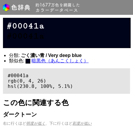
#00041a
#00041a
分類:
ごく濃い青 / Very deep blue
類似色:
暗黒色（あんこくしょく）
#00041a

rgb(0, 4, 26)

hsl(230.8, 100%, 5.1%)
この色に関連する色
ダークトーン
右に行くほど
明度が低く
、下に行くほど
彩度が低い