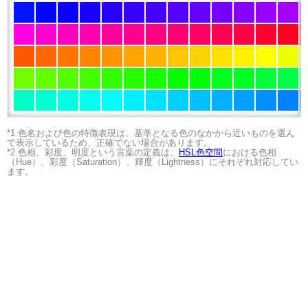
*1 色名および色の特徴表現は、基準となる色のなかから近いものを選ん
で表示しているため、正確でない場合があります。
*2 色相、彩度、明度という言葉の定義は、
HSL色空間
における色相
（Hue）、彩度（Saturation）、輝度（Lightness）にそれぞれ対応してい
ます。