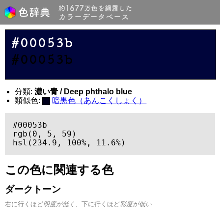
#00053b
#00053b
分類:
濃い青 / Deep phthalo blue
類似色:
暗黒色（あんこくしょく）
#00053b

rgb(0, 5, 59)

hsl(234.9, 100%, 11.6%)
この色に関連する色
ダークトーン
右に行くほど
明度が低く
、下に行くほど
彩度が低い