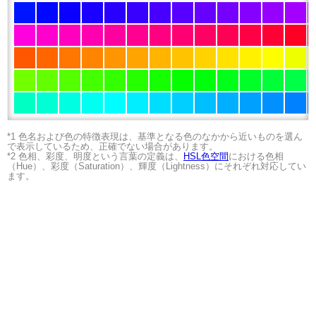
*1 色名および色の特徴表現は、基準となる色のなかから近いものを選ん
で表示しているため、正確でない場合があります。
*2 色相、彩度、明度という言葉の定義は、
HSL色空間
における色相
（Hue）、彩度（Saturation）、輝度（Lightness）にそれぞれ対応してい
ます。